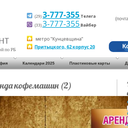
3-777-355
(29)
Телега
(почт
3-777-355
(33)
Вайбер
метро "Кунцевщина"
К
Притыцкого, 62 корпус 20
ой по РБ
афия
Календари 2025
Пластиковые карты
Д
енда кофемашин (2)