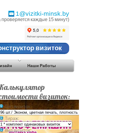
1@vizitki-minsk.by
а проверяется каждые 15 минут)
онструктор визиток
изайн
Наши Работы
Калькулятор
стоимости визиток:
Тип визиток:
про
Тираж:
который
Дизайн
хотите
Вид визиток:
и
узнать