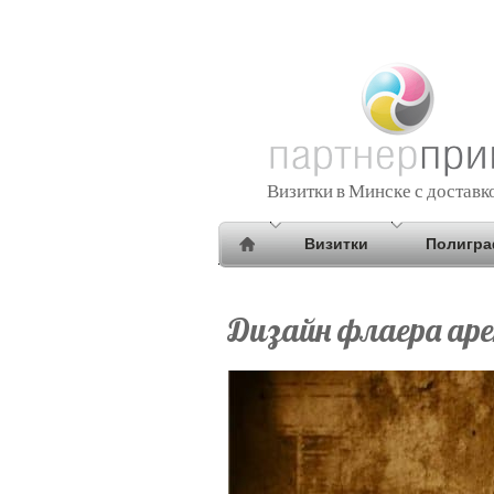
Визитки в Минске с доставк
Визитки
Полигр
Дизайн флаера ар