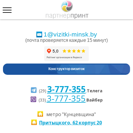
1@vizitki-minsk.by
(почта проверяется каждые 15 минут)
Конструктор визиток
3-777-355
(29)
Телега
3-777-355
(33)
Вайбер
метро "Кунцевщина"
Притыцкого, 62 корпус 20