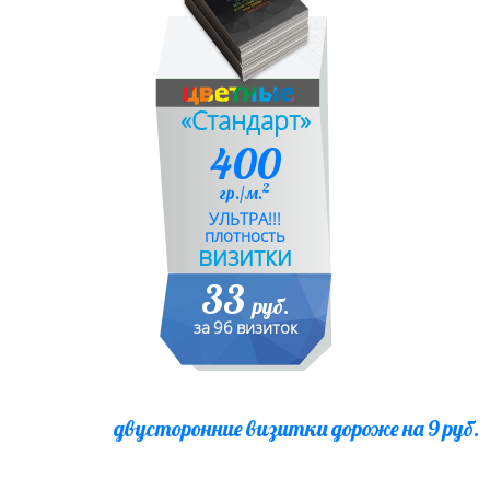
«Стандарт»
400
2
гр./м.
УЛЬТРА!!!
плотность
визитки
33
руб.
за 96 визиток
двусторонние визитки дороже на 9 руб.