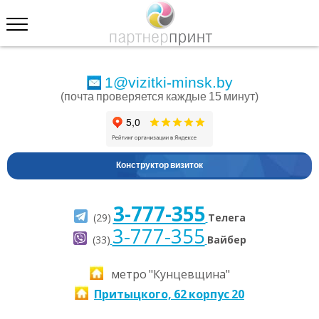
1@vizitki-minsk.by
(почта проверяется каждые 15 минут)
Конструктор визиток
3-777-355
(29)
Телега
3-777-355
(33)
Вайбер
метро "Кунцевщина"
Притыцкого, 62 корпус 20